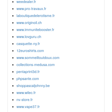
weedealer.fr
www.pro-travaux.fr
laboutiquedelerotisme.fr
www.originoil.ch
www.immunitebooster.fr
www.lovguru.ch
casquette-ny.fr
12euroshirts.com
www.sommeiltoutdoux.com
collections-medusa.com
pentaprint3d.fr
phpsante.com
shoppascaljohnny.be
www.wilec.fr
nv-store.fr
www.vape37.fr