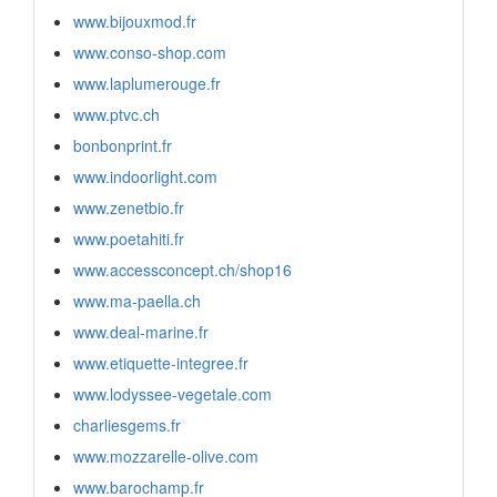
www.bijouxmod.fr
www.conso-shop.com
www.laplumerouge.fr
www.ptvc.ch
bonbonprint.fr
www.indoorlight.com
www.zenetbio.fr
www.poetahiti.fr
www.accessconcept.ch/shop16
www.ma-paella.ch
www.deal-marine.fr
www.etiquette-integree.fr
www.lodyssee-vegetale.com
charliesgems.fr
www.mozzarelle-olive.com
www.barochamp.fr