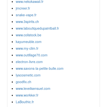
www.nekokawaii.fr
jmcreer.fr
snake-vape.fr
www.3spirits.ch
www.laboutiquedupaintball.fr
www.colistock.be
kayumeuble.com
www.my-clim.fr
www.outillage70.com
electron-livre.com
www.savons-la-petite-bulle.com
lyscosmetic.com
goodfix.ch
www.leveilsensuel.com
www.workker.fr
LaBouthic.fr