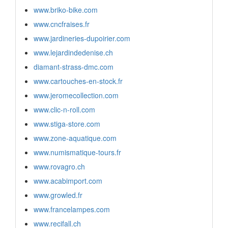
www.briko-bike.com
www.cncfraises.fr
www.jardineries-dupoirier.com
www.lejardindedenise.ch
diamant-strass-dmc.com
www.cartouches-en-stock.fr
www.jeromecollection.com
www.clic-n-roll.com
www.stiga-store.com
www.zone-aquatique.com
www.numismatique-tours.fr
www.rovagro.ch
www.acabimport.com
www.growled.fr
www.francelampes.com
www.recifall.ch