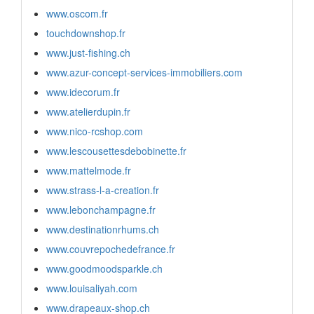
www.oscom.fr
touchdownshop.fr
www.just-fishing.ch
www.azur-concept-services-immobiliers.com
www.idecorum.fr
www.atelierdupin.fr
www.nico-rcshop.com
www.lescousettesdebobinette.fr
www.mattelmode.fr
www.strass-l-a-creation.fr
www.lebonchampagne.fr
www.destinationrhums.ch
www.couvrepochedefrance.fr
www.goodmoodsparkle.ch
www.louisaliyah.com
www.drapeaux-shop.ch