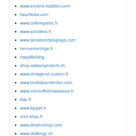
www.encens-tradition.com
tissufiesta.com
www.collereparex.fr
www.sonolens.fr
www.lamaisondelalpaga.com
remuemeninge.fr
nappilla.blog
shop.swissrcprotech.ch
www.vintage-et-custom.fr
www.toutelacontention.com
www.moncoffretnaissance.fr
klac.fr
www.karpet.fr
mini-shop.fr
www.dinafroshop.com
www.cbdkingz.ch