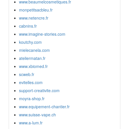
www.beaumelcosmetiques.fr
monpetitsacbleu.fr
www.netencre.fr
cabnins.fr
www.imagine-stories.com
koutchy.com
mielecanela.com
ateliermatan.fr
www.xbiomed.fr
scweb.fr
evitelles.com
support-creativite.com
moyra-shop.fr
www.equipement-chantier.fr
www.suisse-vape.ch
www.a-lum.fr