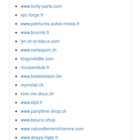
www.ivcity-parts.com
vpc-forge.fr
www.peintures-autos-motos.fr
www.bnumis.fr
lyn-et-or-bijoux.com
www.carlasport.ch
kingmobilite.com
monpendule.fr
www.basketvision.be
mymetal.ch
love-me-doux.ch
www.idyll.fr
www.partytime-shop.ch
www.biouno.shop
www.naturellementchanvre.com
www.abaya-hijab.fr