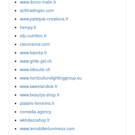
www.domo-malin.fr
softtradingsn.com
www.patetpat-creations.fr
hempy.fr
efp-nutrition.fr
cleomance.com
www.bacréa.fr
www.girlie-girl.ch
www.biboutic.ch
www.horticulturelightinggroup.eu
www.sweetandcie.fr
www.beautys-shop.fr
plaisirs-feminins.fr
comedia.agency
wkhdecoshop.fr
www.lemobilierlumineux.com