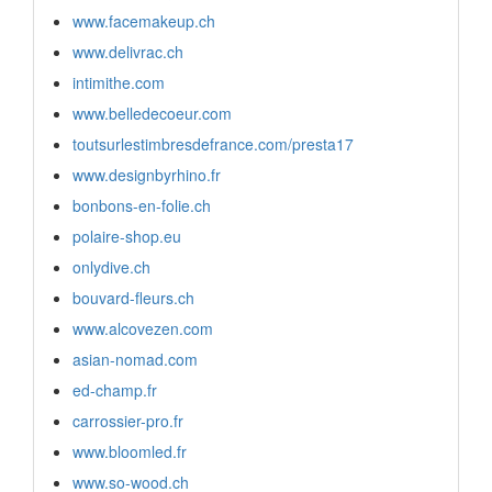
www.facemakeup.ch
www.delivrac.ch
intimithe.com
www.belledecoeur.com
toutsurlestimbresdefrance.com/presta17
www.designbyrhino.fr
bonbons-en-folie.ch
polaire-shop.eu
onlydive.ch
bouvard-fleurs.ch
www.alcovezen.com
asian-nomad.com
ed-champ.fr
carrossier-pro.fr
www.bloomled.fr
www.so-wood.ch