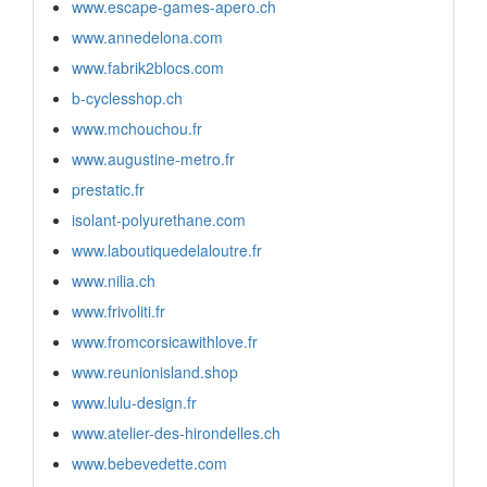
www.escape-games-apero.ch
www.annedelona.com
www.fabrik2blocs.com
b-cyclesshop.ch
www.mchouchou.fr
www.augustine-metro.fr
prestatic.fr
isolant-polyurethane.com
www.laboutiquedelaloutre.fr
www.nilia.ch
www.frivoliti.fr
www.fromcorsicawithlove.fr
www.reunionisland.shop
www.lulu-design.fr
www.atelier-des-hirondelles.ch
www.bebevedette.com