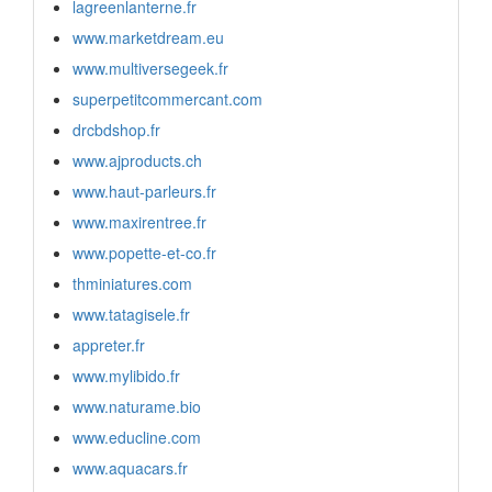
lagreenlanterne.fr
www.marketdream.eu
www.multiversegeek.fr
superpetitcommercant.com
drcbdshop.fr
www.ajproducts.ch
www.haut-parleurs.fr
www.maxirentree.fr
www.popette-et-co.fr
thminiatures.com
www.tatagisele.fr
appreter.fr
www.mylibido.fr
www.naturame.bio
www.educline.com
www.aquacars.fr