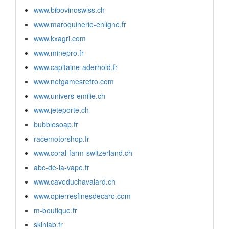
www.bibovinoswiss.ch
www.maroquinerie-enligne.fr
www.kxagri.com
www.minepro.fr
www.capitaine-aderhold.fr
www.netgamesretro.com
www.univers-emilie.ch
www.jeteporte.ch
bubblesoap.fr
racemotorshop.fr
www.coral-farm-switzerland.ch
abc-de-la-vape.fr
www.caveduchavalard.ch
www.opierresfinesdecaro.com
m-boutique.fr
skinlab.fr