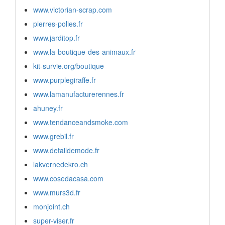
www.victorian-scrap.com
pierres-polies.fr
www.jarditop.fr
www.la-boutique-des-animaux.fr
kit-survie.org/boutique
www.purplegiraffe.fr
www.lamanufacturerennes.fr
ahuney.fr
www.tendanceandsmoke.com
www.grebil.fr
www.detaildemode.fr
lakvernedekro.ch
www.cosedacasa.com
www.murs3d.fr
monjoint.ch
super-viser.fr