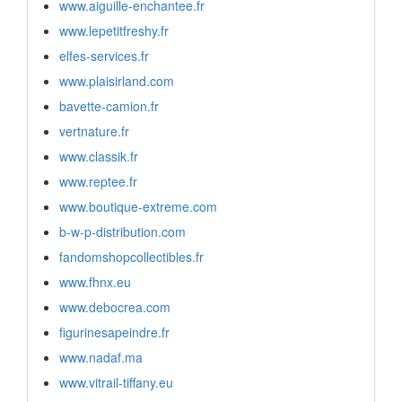
www.aiguille-enchantee.fr
www.lepetitfreshy.fr
elfes-services.fr
www.plaisirland.com
bavette-camion.fr
vertnature.fr
www.classik.fr
www.reptee.fr
www.boutique-extreme.com
b-w-p-distribution.com
fandomshopcollectibles.fr
www.fhnx.eu
www.debocrea.com
figurinesapeindre.fr
www.nadaf.ma
www.vitrail-tiffany.eu