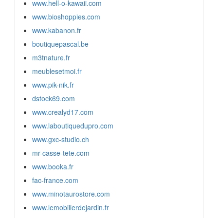
www.hell-o-kawaii.com
www.bioshoppies.com
www.kabanon.fr
boutiquepascal.be
m3tnature.fr
meublesetmoi.fr
www.pik-nik.fr
dstock69.com
www.crealyd17.com
www.laboutiquedupro.com
www.gxc-studio.ch
mr-casse-tete.com
www.booka.fr
fac-france.com
www.minotaurostore.com
www.lemobilierdejardin.fr