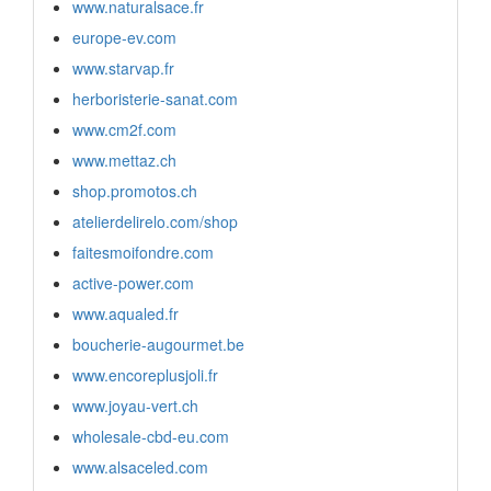
www.naturalsace.fr
europe-ev.com
www.starvap.fr
herboristerie-sanat.com
www.cm2f.com
www.mettaz.ch
shop.promotos.ch
atelierdelirelo.com/shop
faitesmoifondre.com
active-power.com
www.aqualed.fr
boucherie-augourmet.be
www.encoreplusjoli.fr
www.joyau-vert.ch
wholesale-cbd-eu.com
www.alsaceled.com