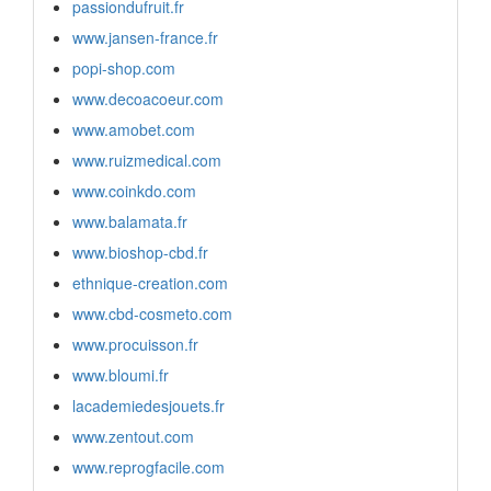
passiondufruit.fr
www.jansen-france.fr
popi-shop.com
www.decoacoeur.com
www.amobet.com
www.ruizmedical.com
www.coinkdo.com
www.balamata.fr
www.bioshop-cbd.fr
ethnique-creation.com
www.cbd-cosmeto.com
www.procuisson.fr
www.bloumi.fr
lacademiedesjouets.fr
www.zentout.com
www.reprogfacile.com