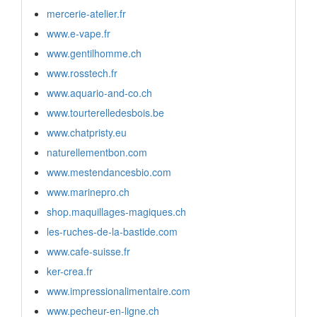
mercerie-atelier.fr
www.e-vape.fr
www.gentilhomme.ch
www.rosstech.fr
www.aquario-and-co.ch
www.tourterelledesbois.be
www.chatpristy.eu
naturellementbon.com
www.mestendancesbio.com
www.marinepro.ch
shop.maquillages-magiques.ch
les-ruches-de-la-bastide.com
www.cafe-suisse.fr
ker-crea.fr
www.impressionalimentaire.com
www.pecheur-en-ligne.ch