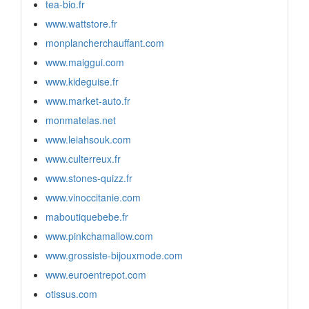
tea-bio.fr
www.wattstore.fr
monplancherchauffant.com
www.maiggui.com
www.kideguise.fr
www.market-auto.fr
monmatelas.net
www.leiahsouk.com
www.culterreux.fr
www.stones-quizz.fr
www.vinoccitanie.com
maboutiquebebe.fr
www.pinkchamallow.com
www.grossiste-bijouxmode.com
www.euroentrepot.com
otissus.com