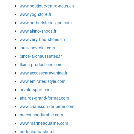
www.boutique-entre-nous.ch
www.yog-store.fr
www.herboristeenligne.com
www.akino-shoes.fr
www.very-bad-shoes.ch
louischevrolet.com
pince-a-chaussettes.fr
ffsmc-productions.com
www.accesscaravaning.fr
www.emirates-style.com
orzale-sport.com
affaires-grand-format.com
www.chausson-de-bebe.com
macouchedurable.com
www.marineaqualine.com
perfectauto-shop.fr