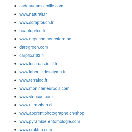
cadeaudanslemille.com
www.naturali.fr
www.scraptouch.fr
beauteprice.fr
www.depechemodestore.be
daregreen.com
carpfloat63.fr
www.lescreasdetiti.fr
www.laboutikdesatyam.fr
www.terraled.fr
www.moninterieurbois.com
www.vinosud.com
www.ultra-shop.ch
www.apprentiphotographe.ch/shop
www.pyramide-entomologie.com
www.crokfun.com