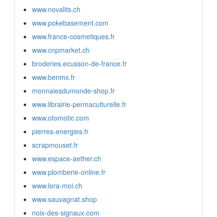
www.novalits.ch
www.pokebasement.com
www.france-cosmetiques.fr
www.cnpmarket.ch
broderies.ecusson-de-france.fr
www.benmx.fr
monnaiesdumonde-shop.fr
www.librairie-permaculturelle.fr
www.otomotic.com
pierres-energies.fr
scrapmouset.fr
www.espace-aether.ch
www.plomberie-online.fr
www.lora-moi.ch
www.sauvagnat.shop
noix-des-signaux.com