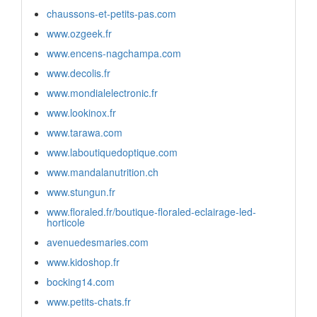
chaussons-et-petits-pas.com
www.ozgeek.fr
www.encens-nagchampa.com
www.decolis.fr
www.mondialelectronic.fr
www.lookinox.fr
www.tarawa.com
www.laboutiquedoptique.com
www.mandalanutrition.ch
www.stungun.fr
www.floraled.fr/boutique-floraled-eclairage-led-
horticole
avenuedesmaries.com
www.kidoshop.fr
bocking14.com
www.petits-chats.fr