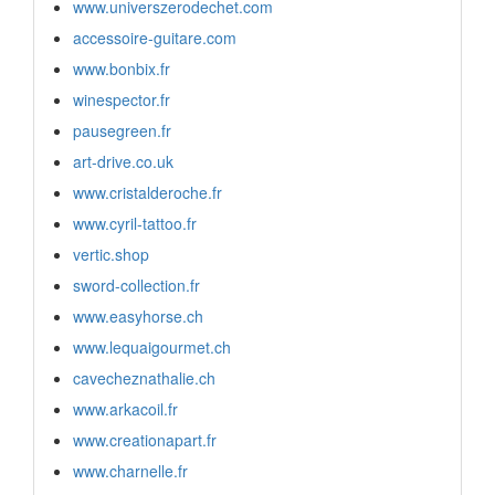
www.universzerodechet.com
accessoire-guitare.com
www.bonbix.fr
winespector.fr
pausegreen.fr
art-drive.co.uk
www.cristalderoche.fr
www.cyril-tattoo.fr
vertic.shop
sword-collection.fr
www.easyhorse.ch
www.lequaigourmet.ch
cavecheznathalie.ch
www.arkacoil.fr
www.creationapart.fr
www.charnelle.fr