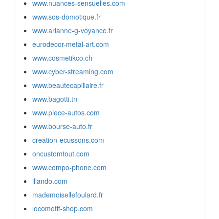
www.nuances-sensuelles.com
www.sos-domotique.fr
www.arianne-g-voyance.fr
eurodecor-metal-art.com
www.cosmetikco.ch
www.cyber-streaming.com
www.beautecapillaire.fr
www.bagotti.tn
www.piece-autos.com
www.bourse-auto.fr
creation-ecussons.com
oncustomtout.com
www.compo-phone.com
iliando.com
mademoisellefoulard.fr
locomotif-shop.com