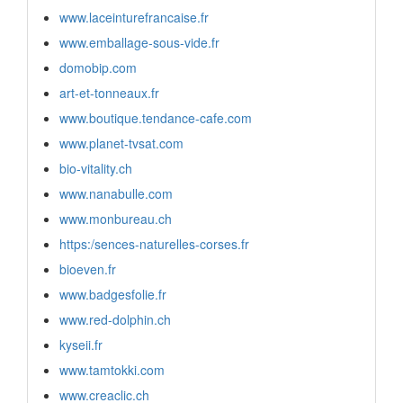
www.laceinturefrancaise.fr
www.emballage-sous-vide.fr
domobip.com
art-et-tonneaux.fr
www.boutique.tendance-cafe.com
www.planet-tvsat.com
bio-vitality.ch
www.nanabulle.com
www.monbureau.ch
https:/sences-naturelles-corses.fr
bioeven.fr
www.badgesfolie.fr
www.red-dolphin.ch
kyseii.fr
www.tamtokki.com
www.creaclic.ch