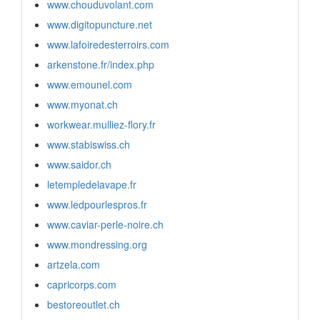
www.chouduvolant.com
www.digitopuncture.net
www.lafoiredesterroirs.com
arkenstone.fr/index.php
www.emounel.com
www.myonat.ch
workwear.mulliez-flory.fr
www.stabiswiss.ch
www.saidor.ch
letempledelavape.fr
www.ledpourlespros.fr
www.caviar-perle-noire.ch
www.mondressing.org
artzela.com
capricorps.com
bestoreoutlet.ch