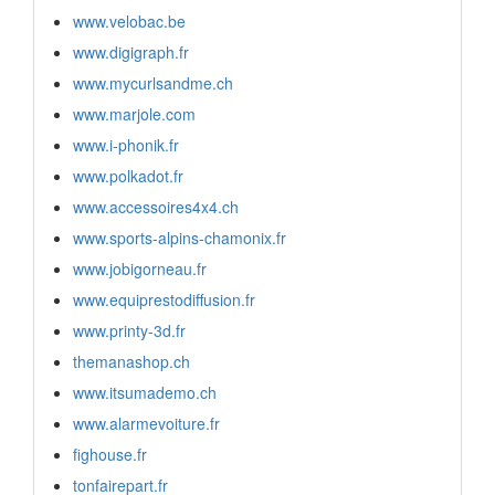
www.velobac.be
www.digigraph.fr
www.mycurlsandme.ch
www.marjole.com
www.i-phonik.fr
www.polkadot.fr
www.accessoires4x4.ch
www.sports-alpins-chamonix.fr
www.jobigorneau.fr
www.equiprestodiffusion.fr
www.printy-3d.fr
themanashop.ch
www.itsumademo.ch
www.alarmevoiture.fr
fighouse.fr
tonfairepart.fr