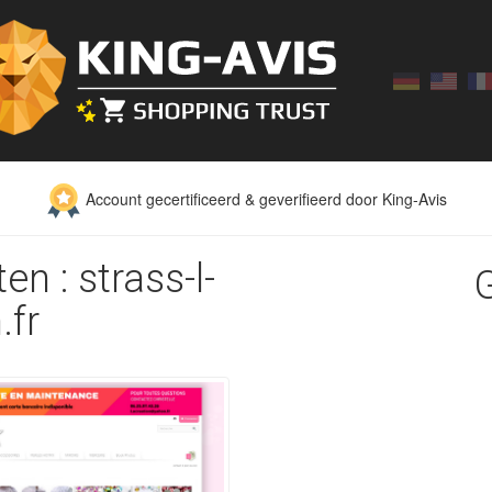
Account gecertificeerd & geverifieerd door King-Avis
n : strass-l-
.fr