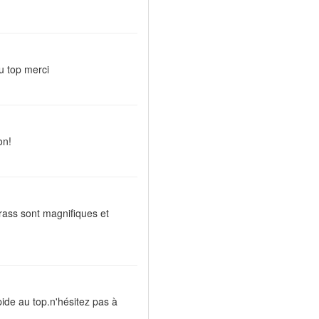
u top merci
on!
strass sont magnifiques et
pide au top.n'hésitez pas à