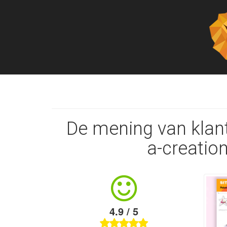
De mening van klante
a-creation
4.9 / 5