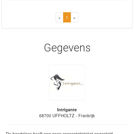
«
1
»
Gegevens
Intrigante
68700
UFFHOLTZ
- Frankrijk
De handelaar heeft nog geen presentatietekst opgesteld.