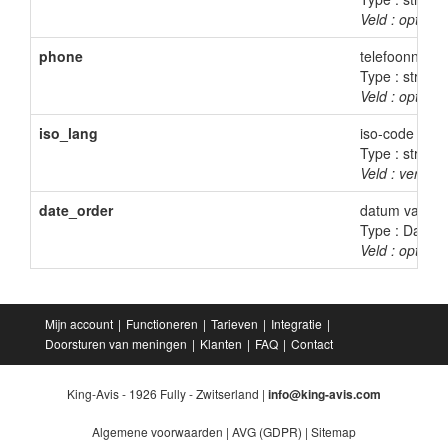
Veld : optione
phone
telefoonnumm
Type : string
Veld : optione
iso_lang
iso-code van d
Type : string(
Veld : verplich
date_order
datum van de 
Type : DateTi
Veld : optione
Mijn account
Functioneren
Tarieven
Integratie
Doorsturen van meningen
Klanten
FAQ
Contact
King-Avis - 1926 Fully - Zwitserland |
info@king-avis.com
Algemene voorwaarden
|
AVG (GDPR)
|
Sitemap