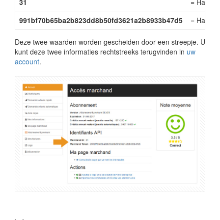
31
= Handel
991bf70b65ba2b823dd8b50fd3621a2b8933b47d5
= Handel
Deze twee waarden worden gescheiden door een streepje. U
kunt deze twee informaties rechtstreeks terugvinden in
uw
account
.