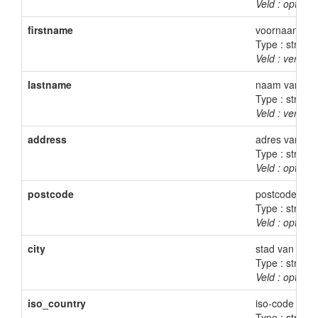
Veld : optione
firstname
voornaam van
Type : string
Veld : verplich
lastname
naam van de 
Type : string
Veld : verplich
address
adres van de
Type : string
Veld : optione
postcode
postcode van
Type : string
Veld : optione
city
stad van de k
Type : string
Veld : optione
iso_country
iso-code van 
Type : string(