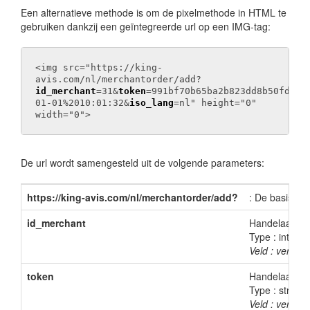
Een alternatieve methode is om de pixelmethode in HTML te
gebruiken dankzij een geïntegreerde url op een IMG-tag:
<img src="https://king-
avis.com/nl/merchantorder/add?
id_merchant
=31&
token
=991bf70b65ba2b823dd8b50fd362
01-01%2010:01:32&
iso_lang
=nl" height="0"
width="0">
De url wordt samengesteld uit de volgende parameters:
https://king-avis.com/nl/merchantorder/add?
: De basislink
id_merchant
Handelaars-ID
Type : int
Veld : verplich
token
Handelaarstok
Type : string
Veld : verplich