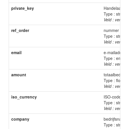
private_key
Handelaarstok
Type : string
Veld : verplich
ref_order
nummer / best
Type : string
Veld : verplich
email
e-mailadres v
Type : email
Veld : verplich
amount
totaalbedrag 
Type : float
Veld : verplich
iso_currency
ISO-code van 
Type : string(
Veld : verplich
company
bedrijfsnaam
Type : string