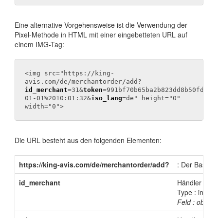
Eine alternative Vorgehensweise ist die Verwendung der
Pixel-Methode in HTML mit einer eingebetteten URL auf
einem IMG-Tag:
<img src="https://king-
avis.com/de/merchantorder/add?
id_merchant
=31&
token
=991bf70b65ba2b823dd8b50fd362
01-01%2010:01:32&
iso_lang
=de" height="0"
width="0">
Die URL besteht aus den folgenden Elementen:
https://king-avis.com/de/merchantorder/add?
: Der Basisli
id_merchant
Händler ID, d
Type : int
Feld : obligat