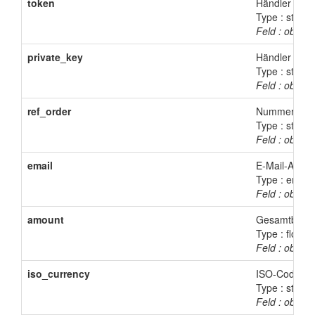
token
Händler Toke
Type : string
Feld : obligat
private_key
Händler Priva
Type : string
Feld : obligat
ref_order
Nummer / Ref
Type : string
Feld : obligat
email
E-Mail-Adres
Type : email
Feld : obligat
amount
Gesamtbetrag
Type : float
Feld : obligat
iso_currency
ISO-Code de
Type : string(
Feld : obligat