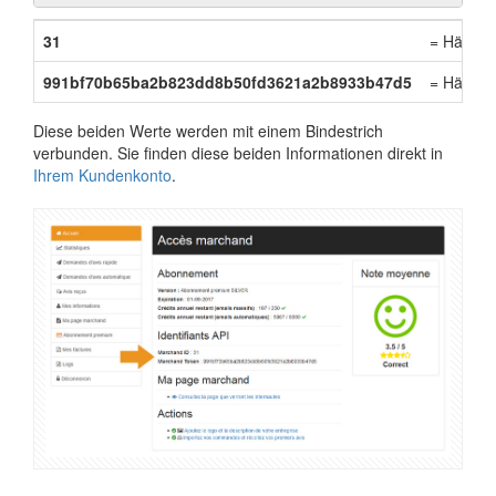
31
= Händler
991bf70b65ba2b823dd8b50fd3621a2b8933b47d5
= Händle
Diese beiden Werte werden mit einem Bindestrich
verbunden. Sie finden diese beiden Informationen direkt in
Ihrem Kundenkonto
.