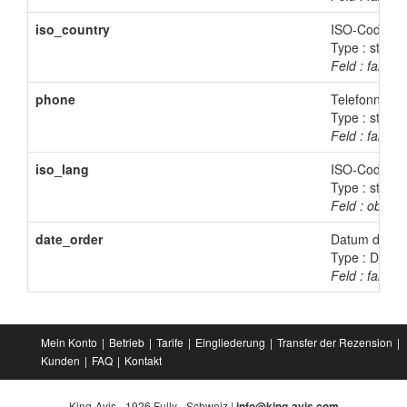
iso_country
ISO-Code des
Type : string(
Feld : fakulta
phone
Telefonnumm
Type : string
Feld : fakulta
iso_lang
ISO-Code der 
Type : string(
Feld : obligat
date_order
Datum der Be
Type : DateT
Feld : fakulta
Mein Konto
Betrieb
Tarife
Eingliederung
Transfer der Rezension
Kunden
FAQ
Kontakt
King-Avis - 1926 Fully - Schweiz |
info@king-avis.com