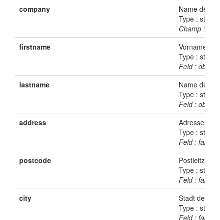
company
Name der Fi
Type : string
Champ : fakul
firstname
Vorname des
Type : string
Feld : obligat
lastname
Name des Kä
Type : string
Feld : obligat
address
Adresse des 
Type : string
Feld : fakulta
postcode
Postleitzahl 
Type : string
Feld : fakulta
city
Stadt des Kä
Type : string
Feld : fakulta