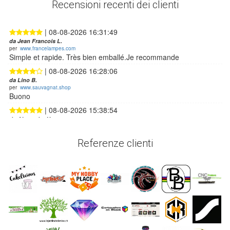
Recensioni recenti dei clienti
| 08-08-2026 16:31:49
da Jean Francois L.
per
www.francelampes.com
Simple et rapide. Très bien emballé.Je recommande
| 08-08-2026 16:28:06
da Lino B.
per
www.sauvagnat.shop
Buono
| 08-08-2026 15:38:54
da Alexandre H.
per
myhobby.place
Ottimo
Referenze clienti
| 08-08-2026 14:43:55
da Eric B.
per
www.mania-toys-collector.fr
Peut-être bien le traitement de commande le plus rapide du
monde ! Toujours un envoi extrêmement rapide et bien protégé,
c'est parfait.
| 08-08-2026 13:54:43
da Elodie D.
per
ker-crea.fr