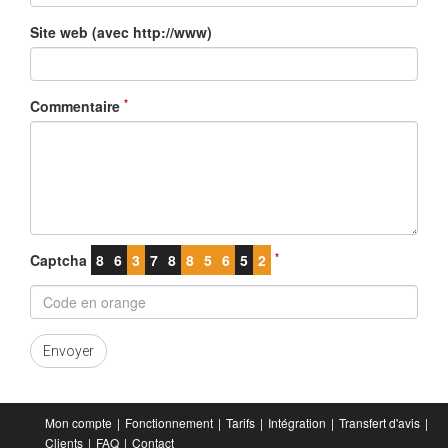
Site web (avec http://www)
*
Commentaire
*
Captcha
8
6
3
7
8
8
5
6
5
2
Envoyer
Mon compte
Fonctionnement
Tarifs
Intégration
Transfert d'avis
Clients
FAQ
Contact