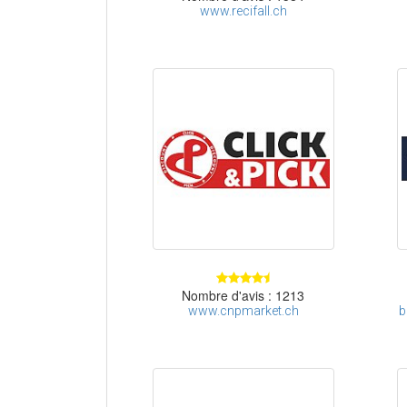
www.recifall.ch
Nombre d'avis : 1213
www.cnpmarket.ch
b