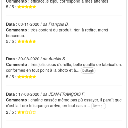
Commento
: efficace,le bijou correspond à mes attentes
5 / 5 :
Data
: 03-11-2020 /
da François B.
Commento
: très content du produit, rien à redire. merci
beaucoup.
5 / 5 :
Data
: 30-08-2020 /
da Aurélia S.
Commento
: très jolis clous d'oreille, belle qualité de fabrication.
conformes en tout point à la photo et à...
Dettagli
5 / 5 :
Data
: 17-08-2020 /
da JEAN-FRANÇOIS F.
Commento
: chaîne cassée même pas pû essayer, il paraît que
c'est la 1ere fois que ça arrive, en tout cas c'...
Dettagli
2 / 5 :