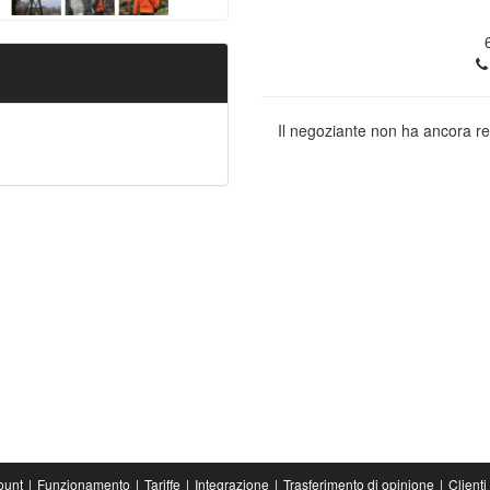
Il negoziante non ha ancora re
ount
Funzionamento
Tariffe
Integrazione
Trasferimento di opinione
Clienti