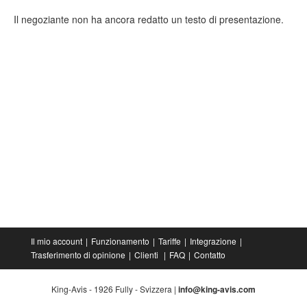
Il negoziante non ha ancora redatto un testo di presentazione.
Il mio account
Funzionamento
Tariffe
Integrazione
Trasferimento di opinione
Clienti
FAQ
Contatto
King-Avis - 1926 Fully - Svizzera |
info@king-avis.com