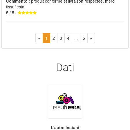
Commento
: produit conforme et livraison respectée. merci
tissufiesta
5 / 5 :
«
1
2
3
4
...
5
»
Dati
L'autre Instant