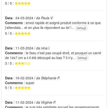
5 / 5 :
Data
: 24-03-2024 /
da Paula V.
Commento
: envoi rapide et soigné.produit conforme à ce que
j'attendais... et en plus ils répondent au tel !...
Dettagli
5 / 5 :
Data
: 11-03-2024 /
da nina l.
Commento
: le tissu n'est pas coupé droit, et pouquoi un carré
de 14x7 cm a-t-il été découpé au bas ? il n'y...
Dettagli
3 / 5 :
Data
: 16-02-2024 /
da Stéphanie P.
Commento
: super
5 / 5 :
Data
: 11-02-2024 /
da Virginie P.
Commento
: je suis très satisfaite accueil les renseignements