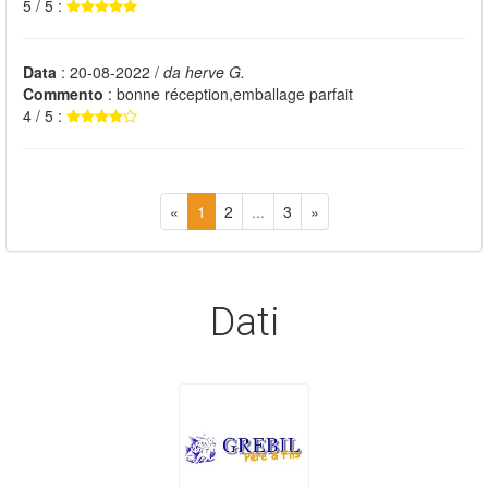
5 / 5 :
Data
: 20-08-2022 /
da herve G.
Commento
: bonne réception,emballage parfait
4 / 5 :
«
1
2
...
3
»
Dati