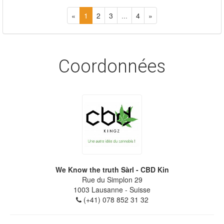
«
1
2
3
...
4
»
Coordonnées
We Know the truth Sàrl - CBD Kin
Rue du Simplon 29
1003
Lausanne
- Suisse
(+41) 078 852 31 32