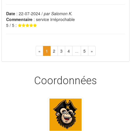
Date
: 22-07-2024 /
par Salomon K.
Commentaire
: service irréprochable
5 / 5 :
«
1
2
3
4
...
5
»
Coordonnées