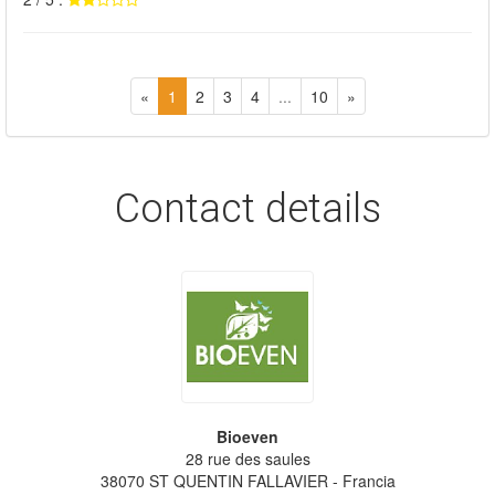
«
1
2
3
4
...
10
»
Contact details
Bioeven
28 rue des saules
38070
ST QUENTIN FALLAVIER
- Francia