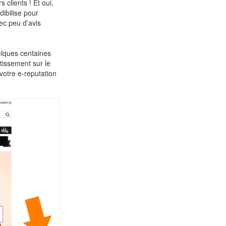
 clients ! Et oui,
dibilise pour
ec peu d’avis
elques centaines
tissement sur le
votre e-reputation