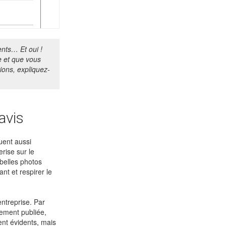
ents… Et oui !
e et que vous
ions, expliquez-
avis
uent aussi
rise sur le
belles photos
nt et respirer le
entreprise. Par
hement publiée,
ent évidents, mais