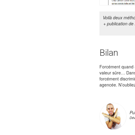
Voilà deux métho
+ publication de
Bilan
Forcément quand o
valeur sûre… Dans 
forcément discrimin
agencée. N’oubliez
Pu
Dév