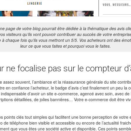
 page de votre blog pourrait être dédiée à la thématique des avis cli
os visiteurs qu’ils vont pouvoir contribuer au succès de votre entrepris
e à chaque fois qu’ils vous mettront un 5/5. Vos acheteurs ont des émot
leur ce que vous faites et pourquoi vous le faites.
r ne focalise pas sur le compteur d’
 assez souvent, l’ambiance et la réassurance générale du site contrib
e en confiance l’acheteur, le badge d’avis c’est finalement un peu la ce
c indispensable d’avoir un site e-commerce, agencé avec soin, avec de 
iptions détaillées, de jolies bannières… Votre e-commerce doit être viva
es points clés tout simples qui facilitent une bonne perception de votre 
de téléphone bien visible et accessible ou encore de l’actualité fraic
ent que vous êtes une société active et disponible. Ces points sembl