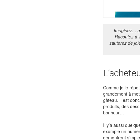
Imaginez… une
Racontez à v
sauterez de joi
L’acheteu
Comme je le répète
grandement à mettr
gâteau. Il est don
produits, des descr
bonheur…
Il y’a aussi quelqu
exemple un numéro 
démontrent simplem