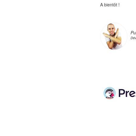
A bientôt !
Pu
Dév