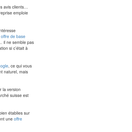
s avis clients…
treprise emploie
intéresse
e
offre de base
… il ne semble pas
ion si c’était à
oogle
, ce qui vous
t naturel, mais
r la version
arché suisse est
bien établies sur
hent une
offre