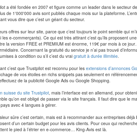
pilot a été fondée en 2007 et figure comme un leader dans le secteur de
plus de 1'000'000 avis sont publiés chaque mois sur la plateforme. L’en
nt vous dire que c’est un géant du secteur.
leurs offres sur leur site, parce que c’est toujours le point semble qui m’
i les e-commerçants). Ce qui est très attirant c’est qu’ils proposent un
entre la version FREE et PREMIUM est énorme, 119€ par mois à ce jour
termédiaire. Concernant la gratuité du service je n’ai pas trouvé d’informat
umises à condition ou s’il c’est du vrai
gratuit à durée illimitée
.
sant c’est que Trustpilot est reconnu pour les
extensions d’annonces G
ffichage de vos étoiles en richs snippets pas seulement en référencemen
effectuez de la publicité Google Ads ou Google Shopping.
n suisse du site Trustpilot
, mais l’interface est en allemand, pour obteni
ble qu’on est obligé de passer via le site français. Il faut dire que le m
 pays avec 4 langues à gérer.
valeur sûre c’est certain, mais est à recommander aux entreprises déjà 
sposent d’un certain budget pour les avis clients. Pour ceux qui recherc
tent le pied à l’étrier en e-commerce… King-Avis est là.