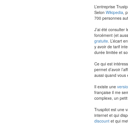
L’entreprise Trust
Selon
Wikipedia
, 
700 personnes auta
J’ai été consulter 
forcément (et auss
gratuite
. L’écart 
y avoir de tarif in
durée limitée et so
Ce qui est intéres
permet d’avoir l’a
aussi quand vous 
Il existe une
versio
française il me sem
complexe, un petit
Truspilot est une 
internet et qui di
discount
et qui met