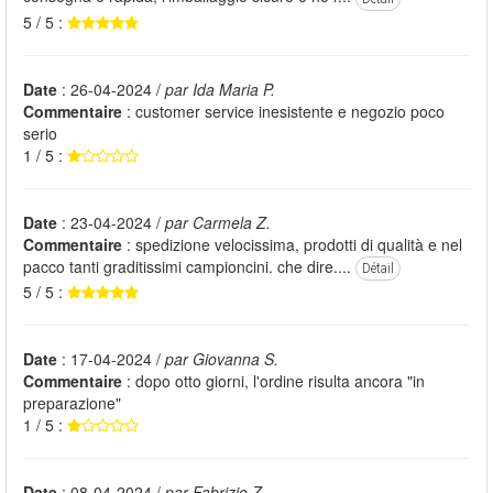
5 / 5 :
Date
: 26-04-2024 /
par Ida Maria P.
Commentaire
: customer service inesistente e negozio poco
serio
1 / 5 :
Date
: 23-04-2024 /
par Carmela Z.
Commentaire
: spedizione velocissima, prodotti di qualità e nel
pacco tanti graditissimi campioncini. che dire....
Détail
5 / 5 :
Date
: 17-04-2024 /
par Giovanna S.
Commentaire
: dopo otto giorni, l'ordine risulta ancora "in
preparazione"
1 / 5 :
Date
: 08-04-2024 /
par Fabrizio Z.