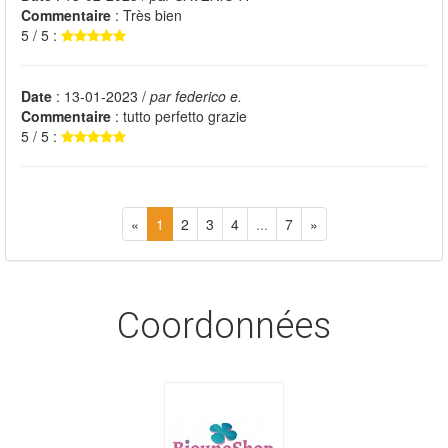
Commentaire
: Très bien
5 / 5 :
Date
: 13-01-2023 /
par federico e.
Commentaire
: tutto perfetto grazie
5 / 5 :
«
1
2
3
4
...
7
»
Coordonnées