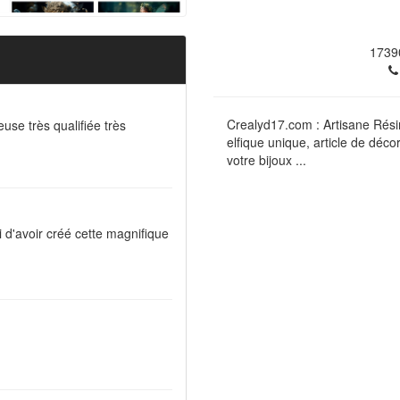
1739
Crealyd17.com : Artisane Résini
use très qualifiée très
elfique unique, article de déc
votre bijoux ...
i d'avoir créé cette magnifique