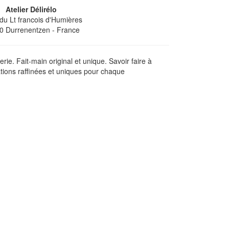
Atelier Délirélo
 du Lt francois d'Humières
0
Durrenentzen
- France
rie. Fait-main original et unique. Savoir faire à
ations raffinées et uniques pour chaque