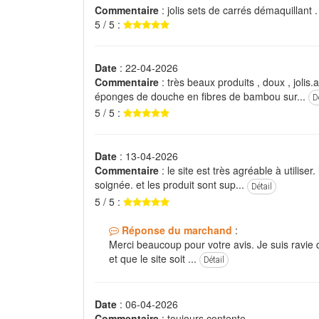
Commentaire
: jolis sets de carrés démaquillant
5 / 5 :
Date
: 22-04-2026
Commentaire
: très beaux produits , doux , joli
éponges de douche en fibres de bambou sur...
D
5 / 5 :
Date
: 13-04-2026
Commentaire
: le site est très agréable à utiliser.
soignée. et les produit sont sup...
Détail
5 / 5 :
Réponse du marchand
:
Merci beaucoup pour votre avis. Je suis ravie
et que le site soit ...
Détail
Date
: 06-04-2026
Commentaire
: toujours contente