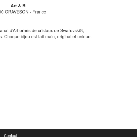
Art & Bi
90
GRAVESON
- France
isanat d’Art ornés de cristaux de Swarovski®,
s. Chaque bijou est fait main, original et unique.
Contact