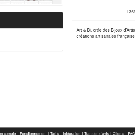
136
Art & Bi, crée des Bijoux d’Art
créations artisanales française
n compte
Fonctionnement
Tarifs
Intégration
Transfert d'avis
Clients
FAQ