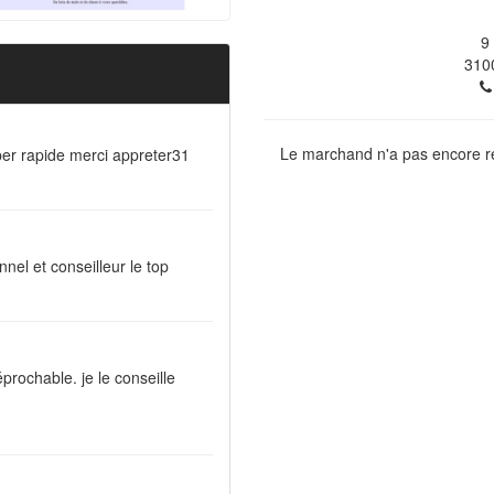
9
310
Le marchand n'a pas encore ré
yper rapide merci appreter31
nnel et conseilleur le top
éprochable. je le conseille