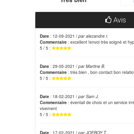
Avis
Date
: 12-09-2021 /
par alezandre r.
Commentaire
: excellent !envoi très soigné et h
5 / 5 :
Date
: 29-05-2021 /
par Martine B.
Commentaire
: très bien , bon contact bon relatio
5 / 5 :
Date
: 18-02-2021 /
par Sam J.
Commentaire
: éventail de choix et un service irr
vivement
5 / 5 :
Date
: 17-02-2021 /
par JOEBOY T.