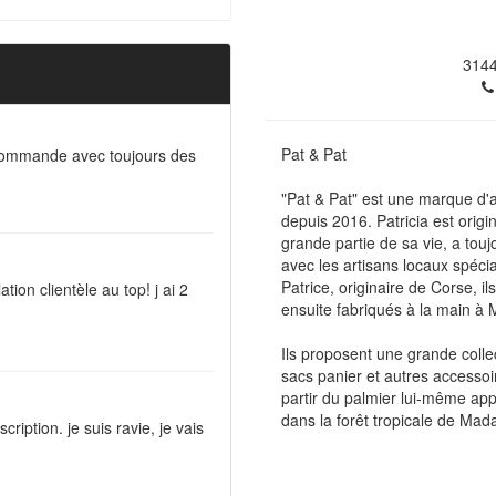
314
Pat & Pat
commande avec toujours des
"Pat & Pat" est une marque d'a
depuis 2016. Patricia est orig
grande partie de sa vie, a touj
avec les artisans locaux spéci
Patrice, originaire de Corse, i
ation clientèle au top! j ai 2
ensuite fabriqués à la main à
Ils proposent une grande colle
sacs panier et autres accessoir
partir du palmier lui-même appe
dans la forêt tropicale de Mad
ription. je suis ravie, je vais