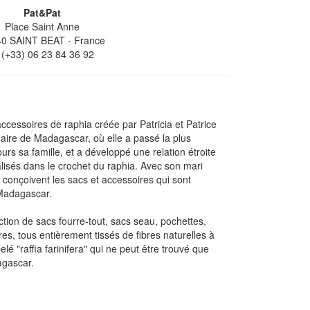
Pat&Pat
Place Saint Anne
40
SAINT BEAT
- France
(+33) 06 23 84 36 92
ccessoires de raphia créée par Patricia et Patrice
inaire de Madagascar, où elle a passé la plus
ours sa famille, et a développé une relation étroite
alisés dans le crochet du raphia. Avec son mari
ls conçoivent les sacs et accessoires qui sont
 Madagascar.
ction de sacs fourre-tout, sacs seau, pochettes,
es, tous entièrement tissés de fibres naturelles à
lé "raffia farinifera" qui ne peut être trouvé que
agascar.