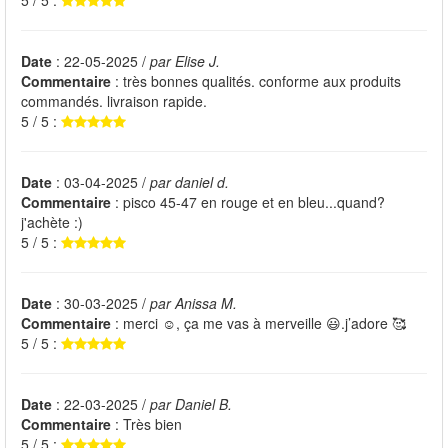
5 / 5 :
Date
: 22-05-2025 /
par Elise J.
Commentaire
: très bonnes qualités. conforme aux produits
commandés. livraison rapide.
5 / 5 :
Date
: 03-04-2025 /
par daniel d.
Commentaire
: pisco 45-47 en rouge et en bleu...quand?
j'achète :)
5 / 5 :
Date
: 30-03-2025 /
par Anissa M.
Commentaire
: merci ☺️, ça me vas à merveille 😃.j’adore 🥰
5 / 5 :
Date
: 22-03-2025 /
par Daniel B.
Commentaire
: Très bien
5 / 5 :