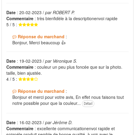
Date
: 20-02-2023 /
par ROBERT P.
Commentaire
: très bienfidèle à la descriptionenvoi rapide
5 / 5 :
Réponse du marchand
:
Bonjour, Merci beaucoup 👍
Date
: 19-02-2023 /
par Véronique S.
Commentaire
: couleur un peu plus foncée que sur la photo.
taille, bien ajustée.
4 / 5 :
Réponse du marchand
:
Bonjour et merci pour votre avis, En effet nous faisons tout
notre possible pour que la couleur...
Détail
Date
: 16-02-2023 /
par Jérôme D.
Commentaire
: excellente communicationenvoi rapide et
soignéle produit semble de bonne qualité, à voir avec le ...