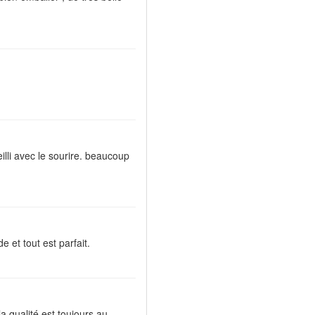
illi avec le sourire. beaucoup
e et tout est parfait.
a qualité est toujours au