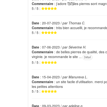
Commentaire
: j'adore 🥰🥰les pierres sont magn
5 / 5 :
Date
: 20-07-2023 /
par Thomas C.
Commentaire
: très bien accueilli, je recommand
5 / 5 :
Date
: 07-06-2023 /
par Séverine H.
Commentaire
: de belles pierres de qualité, des
virginie. je recommande le site ...
Détail
5 / 5 :
Date
: 15-04-2023 /
par Manureva L.
Commentaire
: un site facile d'utilisation. merci 
les petites attentions
5 / 5 :
Date
: 09-03-2023 /
par adeline g.