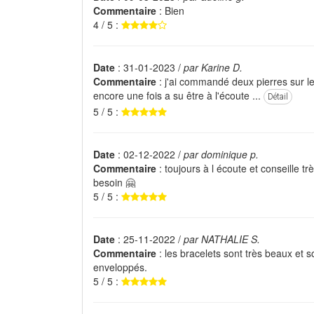
Commentaire
: Bien
4 / 5 :
Date
: 31-01-2023 /
par Karine D.
Commentaire
: j'ai commandé deux pierres sur les
encore une fois a su être à l'écoute ...
Détail
5 / 5 :
Date
: 02-12-2022 /
par dominique p.
Commentaire
: toujours à l écoute et conseille tr
besoin 🤗
5 / 5 :
Date
: 25-11-2022 /
par NATHALIE S.
Commentaire
: les bracelets sont très beaux et s
enveloppés.
5 / 5 :