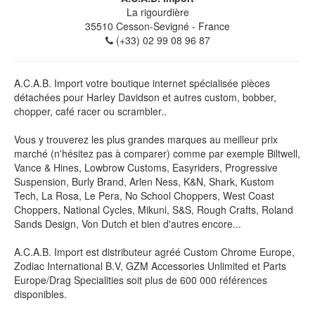
La rigourdière
35510
Cesson-Sevigné
- France
(+33) 02 99 08 96 87
A.C.A.B. Import votre boutique internet spécialisée pièces
détachées pour Harley Davidson et autres custom, bobber,
chopper, café racer ou scrambler..
Vous y trouverez les plus grandes marques au meilleur prix
marché (n'hésitez pas à comparer) comme par exemple Biltwell,
Vance & Hines, Lowbrow Customs, Easyriders, Progressive
Suspension, Burly Brand, Arlen Ness, K&N, Shark, Kustom
Tech, La Rosa, Le Pera, No School Choppers, West Coast
Choppers, National Cycles, Mikuni, S&S, Rough Crafts, Roland
Sands Design, Von Dutch et bien d'autres encore...
A.C.A.B. Import est distributeur agréé Custom Chrome Europe,
Zodiac International B.V, GZM Accessories Unlimited et Parts
Europe/Drag Specialities soit plus de 600 000 références
disponibles.