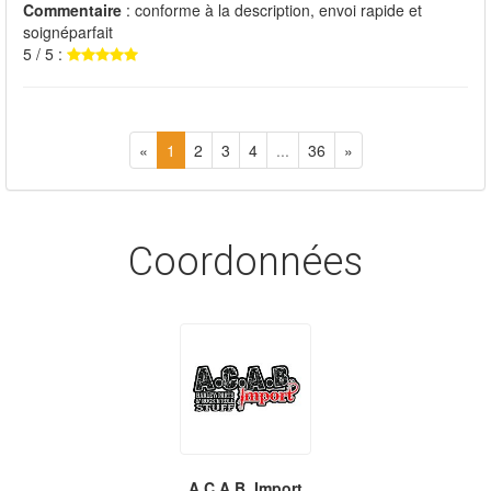
Commentaire
: conforme à la description, envoi rapide et
soignéparfait
5 / 5 :
«
1
2
3
4
...
36
»
Coordonnées
A.C.A.B. Import