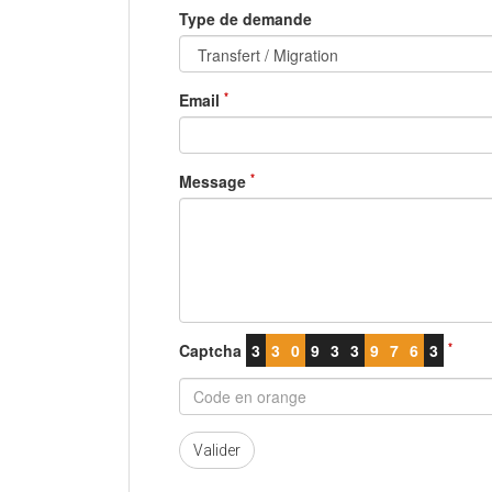
Type de demande
*
Email
*
Message
*
Captcha
3
3
0
9
3
3
9
7
6
3
Valider