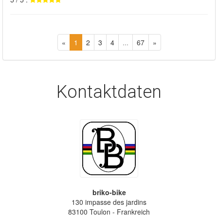
«
1
2
3
4
...
67
»
Kontaktdaten
briko-bike
130 impasse des jardins
83100
Toulon
- Frankreich