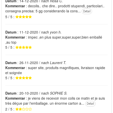
Datum
: 14-12-2020 /
nach Rosa C.
Kommentar
: decolis.. che dire.. prodotti stupendi, particolari..
consegna precisa: 5 gg considerando la cons...
Detail
5 / 5 :
Datum
: 11-12-2020 /
nach yvon h.
Kommentar
: impec ,en plus super,super,super,bien emballé
,au top
5 / 5 :
Datum
: 26-11-2020 /
nach Laurent T.
Kommentar
: super site, produits magnifiques, livraison rapide
et soignée
5 / 5 :
Datum
: 20-10-2020 /
nach SOPHIE S.
Kommentar
: je viens de recevoir mon colis ce matin et je suis
très déçue par l'emballage. un énorme carton a...
Detail
2 / 5 :